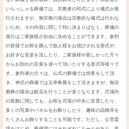
いらっしゃる葬儀では、宗教者の司式により儀式が進
行されますが、無宗教の場合は宗教的な儀式は行わな
いため、その内容に関して特に決まりはなく、葬儀の
進行はご家族様が自由に決めることができます。参列
の皆様でお棺を囲んで故人様をお偲びされる形式や、
お好きな音楽を流したり、ご家族様や親しかった方々
からお別れの言葉を述べて頂いたりする形式等様々で
す。参列者の方々は、仏式の葬儀では焼香をして頂
き、神式の葬儀では玉串奉奠をして頂きますが、無宗
教葬の場合は献花を行うことが多くなります。式場内
の装飾に関しても、お棺を式場の中央に安置したり、
多くの写真やパネルをお飾りしたり、趣味の品物等を
たくさんお飾りすることも可能です。ただし、公営斎
場をはじめ、葬儀場にはそれぞれにルールがあり、装