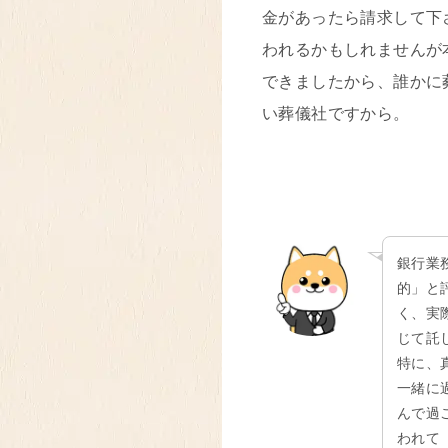
金があったら請求して下
われるかもしれませんが
できましたから、誰かに
い葬儀社ですから。
銀行業
的」と
く、実
じて託
特に、
一緒に
んで過
われて