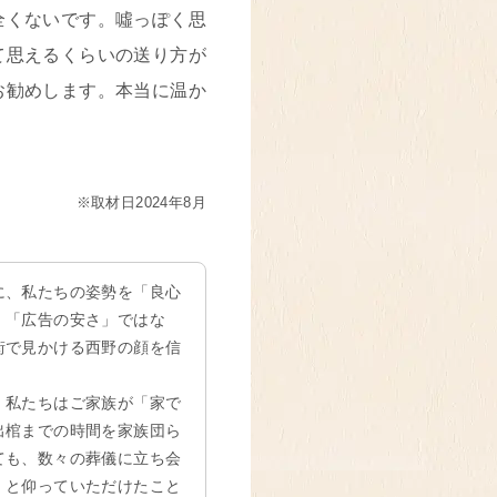
全くないです。噓っぽく思
て思えるくらいの送り方が
お勧めします。本当に温か
※取材日2024年8月
に、私たちの姿勢を「良心
。「広告の安さ」ではな
街で見かける西野の顔を信
、私たちはご家族が「家で
出棺までの時間を家族団ら
ても、数々の葬儀に立ち会
」と仰っていただけたこと