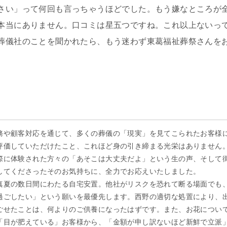
さい」って何回も言っちゃうほどでした。もう嫌なところが
本当にありません。口コミは星五つですね。これ以上ないっ
葬儀社のことを聞かれたら、もう迷わず東葛福祉葬祭さんを
務や顧客対応を通じて、多くの葬儀の「現実」を見てこられたお客様
評価していただけたこと、これほど身の引き締まる光栄はありません
際に体験された方々の「あそこは大丈夫だよ」という生の声、そして
してくださったそのお気持ちに、全力でお応えいたしました。
真夏の数日間にわたる自宅安置。他社がリスクを恐れて断る場面でも
過ごしたい」という願いを最優先します。西野の適切な処置により、
ごせたことは、何よりのご供養になったはずです。また、お花につい
「目が肥えている」お客様から、「金額が申し訳ないほど新鮮で立派