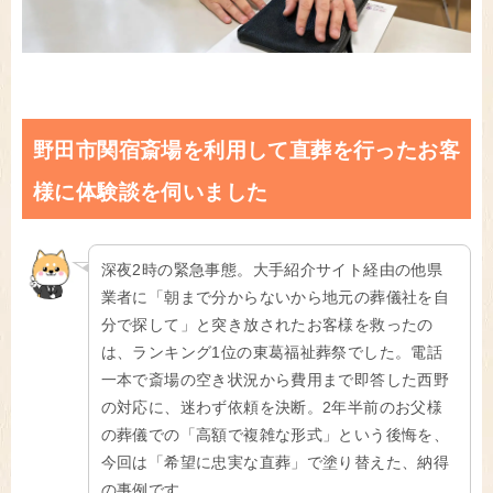
野田市関宿斎場を利用して直葬を行ったお客
様に体験談を伺いました
深夜2時の緊急事態。大手紹介サイト経由の他県
業者に「朝まで分からないから地元の葬儀社を自
分で探して」と突き放されたお客様を救ったの
は、ランキング1位の東葛福祉葬祭でした。電話
一本で斎場の空き状況から費用まで即答した西野
の対応に、迷わず依頼を決断。2年半前のお父様
の葬儀での「高額で複雑な形式」という後悔を、
今回は「希望に忠実な直葬」で塗り替えた、納得
の事例です。