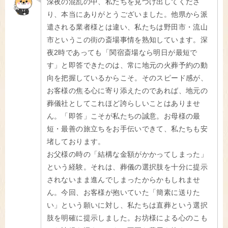
深夜の混乱の中、私たちを見つけ出してくださ
り、本当にありがとうございました。他県から派
遣される業者様とは違い、私たちは野田市・流山
市というこの街の斎場事情を熟知しています。深
夜2時であっても「関宿斎場なら明日が最短で
す」と即答できたのは、常に地元の火葬予約の動
向を把握しているからこそ。そのスピード感が、
お客様の焦る心に寄り添えたのであれば、地元の
葬儀社としてこれほど誇らしいことはありませ
ん。「即答」こそが私たちの誠意。お母様の最
短・最善の旅立ちをお手伝いできて、私たちも安
堵しております。
お父様の時の「結構な金額がかかってしまった」
という経験。それは、葬儀の選択肢を十分に提示
されないまま進んでしまったからかもしれませ
ん。今回、お客様が抱いていた「簡素に送りた
い」という願いに対し、私たちは直葬という選択
肢を明確に提示しました。お坊様による心のこも