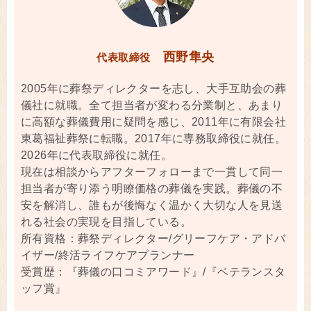
西野隼央
代表取締役
2005年に葬祭ディレクターを志し、大手互助会の葬
儀社に就職。全て担当者が変わる分業制と、あまり
に高額な葬儀費用に疑問を感じ、2011年に有限会社
東葛福祉葬祭に転職。2017年に専務取締役に就任。
2026年に代表取締役に就任。
現在は相談からアフターフォローまで一貫して同一
担当者が寄り添う明瞭価格の葬儀を実践。葬儀の不
安を解消し、誰もが後悔なく温かく大切な人を見送
れる社会の実現を目指している。
所有資格：葬祭ディレクター/グリーフケア・アドバ
イザー/終活ライフケアプランナー
受賞歴：『葬儀の口コミアワード』/『ベテランスタ
ッフ賞』