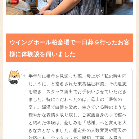
ウイングホール柏斎場で一日葬を行ったお客
様に体験談を伺いました
半年前に祖母を見送った際、母上が「私の時も同
じように」と指名された東葛福祉葬祭。その遺志
を継ぎ、スタッフ総出でお手伝いさせていただき
ました。特にこだわったのは、母上の「最後の
姿」。湯灌で白髪を染め、生きている時のような
穏やかな表情を取り戻し、ご家族自身の手で棺へ
と納めた体験は、悲しみを「感謝」へと変える大
きな力となりました。想定外の人数変更や雨天の
対応にも、全スタッフが「親切・丁寧」を貫き、