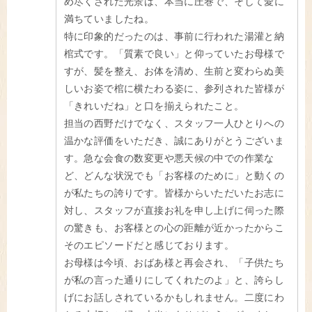
め尽くされた光景は、本当に圧巻で、そして愛に
満ちていましたね。
特に印象的だったのは、事前に行われた湯灌と納
棺式です。「質素で良い」と仰っていたお母様で
すが、髪を整え、お体を清め、生前と変わらぬ美
しいお姿で棺に横たわる姿に、参列された皆様が
「きれいだね」と口を揃えられたこと。
担当の西野だけでなく、スタッフ一人ひとりへの
温かな評価をいただき、誠にありがとうございま
す。急な会食の数変更や悪天候の中での作業な
ど、どんな状況でも「お客様のために」と動くの
が私たちの誇りです。皆様からいただいたお志に
対し、スタッフが直接お礼を申し上げに伺った際
の驚きも、お客様との心の距離が近かったからこ
そのエピソードだと感じております。
お母様は今頃、おばあ様と再会され、「子供たち
が私の言った通りにしてくれたのよ」と、誇らし
げにお話しされているかもしれません。二度にわ