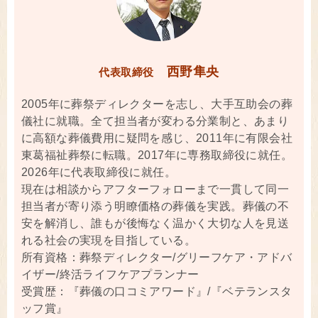
西野隼央
代表取締役
2005年に葬祭ディレクターを志し、大手互助会の葬
儀社に就職。全て担当者が変わる分業制と、あまり
に高額な葬儀費用に疑問を感じ、2011年に有限会社
東葛福祉葬祭に転職。2017年に専務取締役に就任。
2026年に代表取締役に就任。
現在は相談からアフターフォローまで一貫して同一
担当者が寄り添う明瞭価格の葬儀を実践。葬儀の不
安を解消し、誰もが後悔なく温かく大切な人を見送
れる社会の実現を目指している。
所有資格：葬祭ディレクター/グリーフケア・アドバ
イザー/終活ライフケアプランナー
受賞歴：『葬儀の口コミアワード』/『ベテランスタ
ッフ賞』